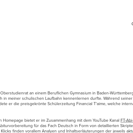
 Oberstudienrat an einem Beruflichen Gymnasium in Baden-Württemberg
ch in meiner schulischen Laufbahn kennenlernen durfte. Während seiner Z
ete er die preisgekrönte Schülerzeitung Financial T'aime, welche intern
rten Homepage bietet er im Zusammenhang mit dem YouTube Kanal
FT-Abi
biturvorbereitung für das Fach Deutsch in Form von detaillierten Skript
 Klicks finden vorallem Analyen und Inhaltserläuterungen der jeweils aktu