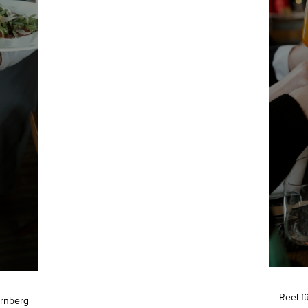
Reel f
ürnberg